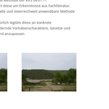
die Methode der RVS 04.01.11
 diese um Erkenntnisse aus Fachliteratur,
tuelle und österreichweit anwendbare Methode
rlich legitim diese an konkrete
ändernde Vorhabenscharaktere, Gesetze und
end anzupassen.