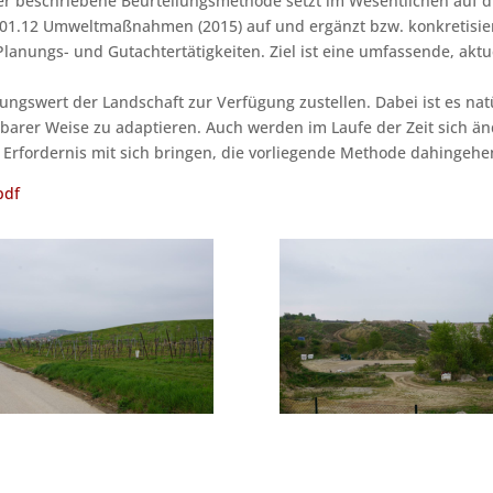
ier beschriebene Beurteilungsmethode setzt im Wesentlichen auf 
01.12 Umweltmaßnahmen (2015) auf und ergänzt bzw. konkretisiert
lanungs- und Gutachtertätigkeiten. Ziel ist eine umfassende, ak
gswert der Landschaft zur Verfügung zustellen. Dabei ist es natü
hbarer Weise zu adaptieren. Auch werden im Laufe der Zeit sich 
s Erfordernis mit sich bringen, die vorliegende Methode dahingeh
pdf